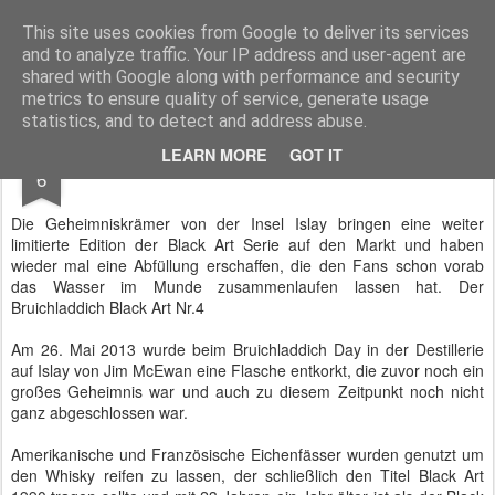
Spirituosen Whisky Blog
This site uses cookies from Google to deliver its services
and to analyze traffic. Your IP address and user-agent are
Startseite
Impressum
shared with Google along with performance and security
metrics to ensure quality of service, generate usage
statistics, and to detect and address abuse.
SEP
LEARN MORE
GOT IT
Bruichladdich Black Art Nr.4
6
Die Geheimniskrämer von der Insel Islay bringen eine weiter
limitierte Edition der Black Art Serie auf den Markt und haben
wieder mal eine Abfüllung erschaffen, die den Fans schon vorab
das Wasser im Munde zusammenlaufen lassen hat. Der
Bruichladdich Black Art Nr.4
Am 26. Mai 2013 wurde beim Bruichladdich Day in der Destillerie
auf Islay von Jim McEwan eine Flasche entkorkt, die zuvor noch ein
großes Geheimnis war und auch zu diesem Zeitpunkt noch nicht
ganz abgeschlossen war.
Amerikanische und Französische Eichenfässer wurden genutzt um
den Whisky reifen zu lassen, der schließlich den Titel Black Art