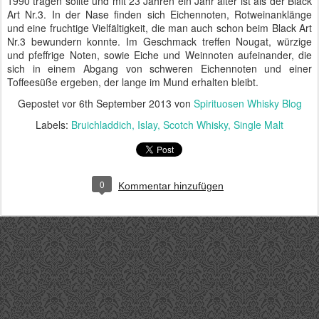
1990 tragen sollte und mit 23 Jahren ein Jahr älter ist als der Black
Art Nr.3. In der Nase finden sich Eichennoten, Rotweinanklänge
und eine fruchtige Vielfältigkeit, die man auch schon beim Black Art
Nr.3 bewundern konnte. Im Geschmack treffen Nougat, würzige
und pfeffrige Noten, sowie Eiche und Weinnoten aufeinander, die
sich in einem Abgang von schweren Eichennoten und einer
Toffeesüße ergeben, der lange im Mund erhalten bleibt.
Gepostet vor
6th September 2013
von
Spirituosen Whisky Blog
Labels:
Bruichladdich
Islay
Scotch Whisky
Single Malt
0
Kommentar hinzufügen