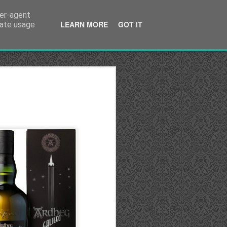
ser-agent
LEARN MORE
GOT IT
rate usage
Tequila - Teil 3
 letzten Wochen sieben verschiedene
 AsomBroso verkosten durften, wollten
er anschauen, woher der Premium
afür müssen wir den Blick nach Mexiko
n. Alle Informationen in diesem Bericht
anten.
oso wurde von Ricardo Gamarra
die Jahrtausendwende im Städtchen
agerten Tequila probiert hatte. In diesem
 von Tijuana (und somit der
 Grenze) entfernt liegt, besuchte er ein
tzer er einen Tequila aus dem Fass
serve serviert bekam.