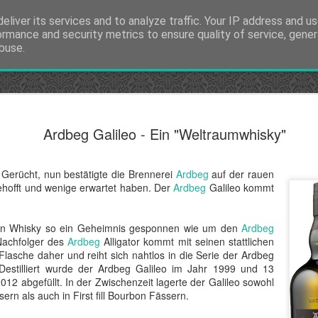
eliver its services and to analyze traffic. Your IP address and u
ormance and security metrics to ensure quality of service, gene
buse.
AsomBroso 
MAY
Ardbeg Galileo - Ein "Weltraumwhisky"
10
Nachdem wir in den
Tequilas der Marke
wir uns auch einmal genau
 Gerücht, nun bestätigte die Brennerei
Ardbeg
auf der rauen
Tequila genau kommt und d
gehofft und wenige erwartet haben. Der
Ardbeg
Galileo kommt
und nach Kalifornien richte
stammen direkt vom Liefer
en Whisky so ein Geheimnis gesponnen wie um den
Ardbeg
Die Tequila Marke AsomBr
 Nachfolger des
Ardbeg
Alligator kommt mit seinen stattlichen
gegründet, nachdem er um 
 Flasche daher und reiht sich nahtlos in die Serie der Ardbeg
Rosarito einen jahrelang gel
 Destilliert wurde der Ardbeg Galileo im Jahr 1999 und 13
kleinen Dorf, das ca. 20 km
012 abgefüllt. In der Zwischenzeit lagerte der Galileo sowohl
Amerikanisch-Mexikanischen
ern als auch in First fill Bourbon Fässern.
Wirtshaus, von dessen Besi
seiner eigenen Familien Re