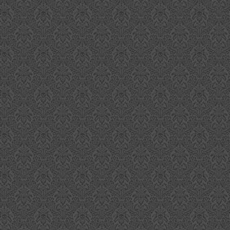
Don Ruffin - Natürlich Rum auf Norddeutsch
EP
5
Die Hansestädte pflegten im 18. Jahrhundert intensive
Handelsbeziehungen mit der Karibik und den dort ansässigen
umproduzenten. So brachte er der importierte Rum im Norden
utschlands schnell zu einiger Popularität, Dass es aber einmal einen
iginären norddeutschen Rum gegeben hat ist lange her. Das ändert
ch mit Don Ruffin.
Port Ellen 16th Release
EP
3
Port Ellen kann man getrost als den Inbegriff der "geschlossenen
Destillerien" bezeichnen. Wenige Malts sind so gesucht wie die
hrlich erscheinenden Special Releases von Diageo, die inzwischen in
ie 16. Runde gehen.
e Reserven der 1983 stillgelegten Brennerei werden immer weniger,
er trotzdem überrascht diese Edition mit ganzen 37 Jahren Reifezeit,
s bisher älteste Abfüllung der Marke. Auf einer stattlichen Trinkstärke
on 55,2% Vol.