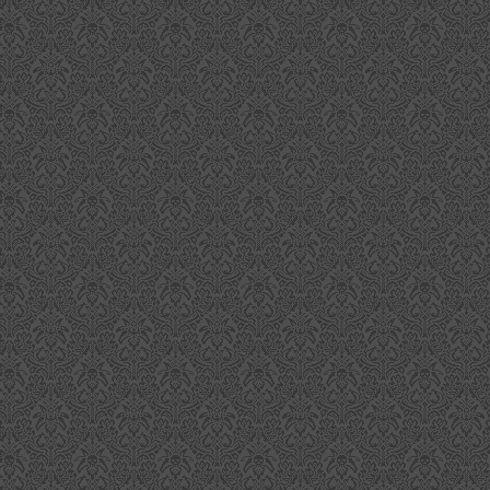
Metaxa Angels Treasure - Ein Geschenk der Engel
UG
9
Der Prozess des "Angel's Share" ist bekannt von Whisky und
Rum oder anderen Spirituosen, die in Holzfässern gelagert
rden. Metaxa, die griechische Spezialität, die man zumeist aus
estaurants (Metaxa-Sauce auf Schnitzeln, oder ähnliches) oder
elleicht aus dem Urlaub kennt, bringt man allerdings nicht unmittelbar
mit in Verbindung.
Prometheus ein Myterium aus Glasgow
UL
20
Die International Whisky Competition vergab im Jahre 2016 Gold
für einen Whisky, der in Kennerkriesen von sich reden macht,
wohl nicht viel über ihn bekannt ist. Der Prometheus 26 Jahre ist ein
ystery Malt von der Speyside über dem die Decke des Schweigens
sgebreitet wurde.