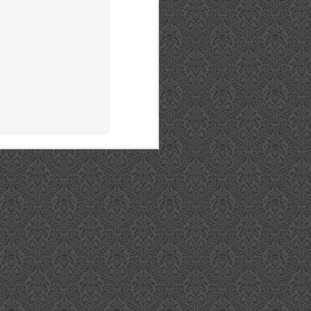
David Gran ist Chef bei MyBar
und hat sich der Spirituosenserie
"Carina" aus der Privatbrennerei
Unterthurner vorgenommen. Die
drei Sorten Fragola (Erdbeere),
Pera (Birne) und Pesca (Pfirsich)
bieten dabei einiges an Potenzial
und wir haben hier mal ein paar
Rezeptideen zusammengetragen.