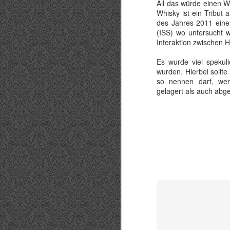
All das würde einen 
Whisky ist ein Tribut 
des Jahres 2011 eine
(ISS) wo untersucht w
Interaktion zwischen H
Es wurde viel spekul
wurden. Hierbei sollt
so nennen darf, wenn
gelagert als auch abge
AsomBroso Tequila -
MAR
30
Teil 2
Nachdem im ersten Teil dieses
Tastings sich mit den Sorten
AsomBroso La Rosa Reposado,
Gran Reserva 5 Jahre Extra Anejo
und El Carbonzado 6 Jahre Extra
Anejo befasst hat, kommen wir
nun zur Basis des AsomBroso
S