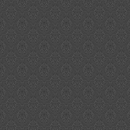
S
O
d
un
es
di
S
g
A
C
Mi
d