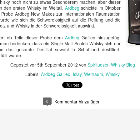
Whisky noch nicht zu etwas Besonderem machen, aber dieser
an den ersten Whisky im Weltall.
Ardbeg
schickte im Oktober
 Probe Ardbeg New Makes zur Internationalen Raumstation
urde wie sich die Schwerelosigkeit auf die Reifung und die
olz und Whisky in der Schwerelosigkeit auswirkt.
iert ob Teile dieser Probe dem
Ardbeg
Galileo hinzugefügt
e man bedenken, dass ein Single Malt Scotch Whisky sich nur
 das gesamte Destillat sowohl in Schottland destilliert,
füllt wurde.
Gepostet vor
5th September 2012
von
Spirituosen Whisky Blog
Labels:
Ardbeg Galileo
Islay
Weltraum
Whisky
AsomBroso Tequila -
Die Eden Mill
MAR
OCT
22
20
Teil 1
Brauerei/Destillerie
Es ist schon erstaunlich, wenn
Die Geschichte von Eden Mill ist
0
Kommentar hinzufügen
wirklich hochwertige
eher ungewöhnlich, hat man sich
Spirituosenmarken völlig unter
hier doch tatsächlich nicht
dem Radar fliegen. Direkt vorweg
entscheiden wollen, ob man
muss gesagt werden, dass die
Destillerie oder Brauerei sein
drei Proben, die hier verkostet
möchte. Oder besser gesagt, man
wurden, alle Tester überzeugt hat.
stilisiert diese nicht getroffene
Kaland Kümmel - Bitte was?
EP