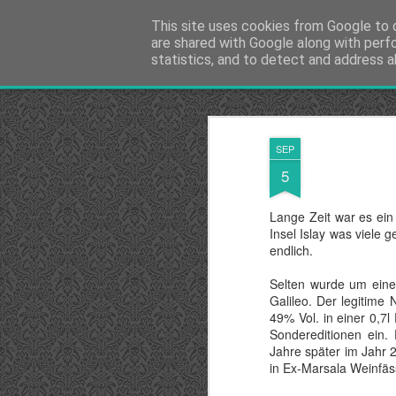
Spirituosen Whisky Blog
This site uses cookies from Google to d
are shared with Google along with perf
statistics, and to detect and address a
Startseite
Impressum
SEP
5
Lange Zeit war es ein
Insel Islay was viele 
endlich.
Selten wurde um ein
Galileo. Der legitime
49% Vol. in einer 0,7l
Sondereditionen ein.
Jahre später im Jahr 2
in Ex-Marsala Weinfäss