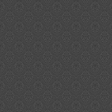
A
wu
R
vi
da
J
ob
M
au