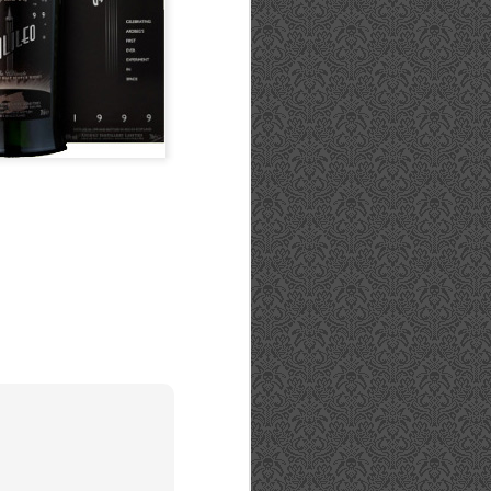
Unterthurner Carina
OCT
12
Cocktails
Cocktails sind ein spannendes
Thema und es tauchen immer
wieder neue Kreationen auf bzw.
werden neue Interpretationen alter
Klassiker von
Cocktailenthusiasten mit neuen
Spirituosen gemixt. Barkeeper