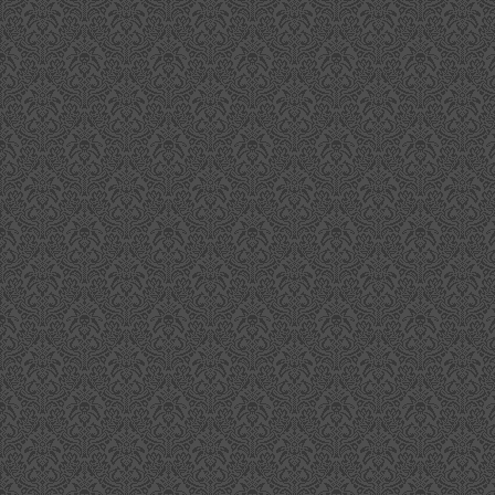
S
Di
fü
Hi
In
A
ge
de
C
Wh
al