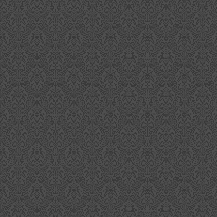
A
H
s
bi
be
un
A
De
L
e
S
br