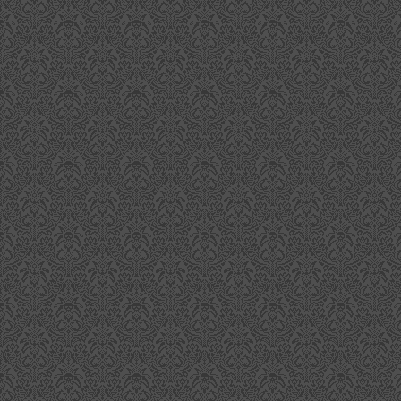
S
R
De
or
si
S
jä
d
Di
ab
al
v