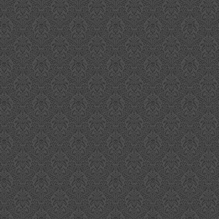
Brora 38 Jahre aus dem Jahr 1977
EP
2
Wie jedes Jahr um diese Zeit kommt von Diageo eine ganze
Reihe verschiedener Special Releases und die Reihe der
stiller's Editions wird auch um einen Jahrgang reicher. In diesem Jahr
llt mit dem Brora 38 Jahre den bisher ältesten Single Malt dieser
ghland Destillerie ab, der je in der Serie veröffentlicht wurde.
 natürlicher Fassstärke von 48,6% Vol.
Jameson Neuheiten - Teil 2
UG
31
Die vierte neue Abfüllung aus dem Hause Jameson trägt den
Namen Caskmates und verrät damit auch schon wohin die Reise
ht. Zwei Flüssigkeiten teilen sich ein Fass, naja... stimmt nur halb,
nn das Craft Beer aus der Mikrobrauerei Franciscan Well Brewery in
ork ist schon wieder aus dem Fass gelaufen, als der Jameson
iskey darin gelagert wurde. Man verpasste dem dreifachen Destillat
so ein Craft Beer Finish.