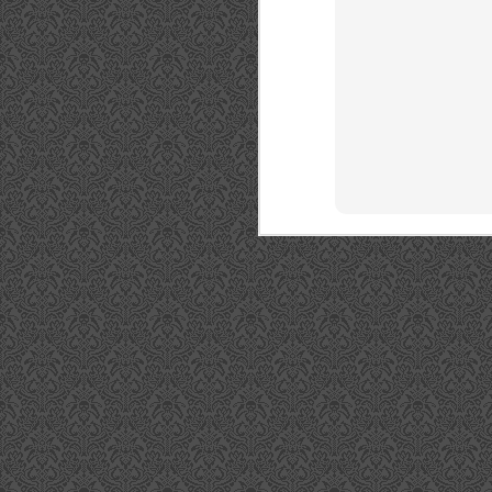
Tequilas und zu den ultralang
gereiften Varianten mit über 10
Jahren Lagerung. Was direkt
"
auffällt ist hier die Qualität der
b
Flaschen.
Do
S
a
gi
Ma
di