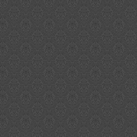
Jameson Neuheiten - Teil 1
UG
25
Die Marke Jameson wird im September 2016 um einige neue
Sorten bereichert und die bekommen in Geschmack und
intergrund so einiges mitgegeben. Insgesamt 4 neue Abfüllungen
ollen es werden (dazu mehr im nächsten Blog) und drei von ihnen
lden eine kleine Serie, die den illustren Namen "Makers Series" und
schäftigt sich mit dem "Dreigestirn" der Produzenten: Cooper, Distiller
d Blender.
Unterthurner Carina - Südtirol Teil 2
UG
18
Ein weiteres Tasting aus dem Südtiroltrip hat sogar einen
klangvollen Namen und eine eigene Geschichte: CARINA
r Brennereigründer Ignaz Unterthurner soll in Erzählungen über sein
eben immer mal wieder den Namen Carina erwähnt haben, der ihn an
inen Sommer in den 1950er Jahren zurückerinnerte. In diesem
ommer, so die Geschichte, traf er auf einem Meraner Musikkonzert die
aunhaarige und wunderschöne Carina, in die er sich sofort verliebte.