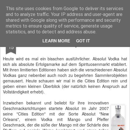
Spirituosen Whisky Blog
This site uses cookies from Google to deliver its services
and to analyze traffic. Your IP address and user-agent are
Startseite
Impressum
shared with Google along with performance and security
metrics to ensure quality of service, generate usage
statistics, and to detect and address abuse.
JUN
LEARN MORE
GOT IT
Absolut City Edition
15
Heute wird es mal ein bisschen ausführlicher. Absolut Vodka hat
sich als absolute Erfolgsmarke auf dem Spirituosenmarkt etabliert.
Mit ihren limitierten Editionen haben sich die verschiedenen Absolut
Vodkas ganz nebenbei auch noch zu begehrten Sammlerobjekten
gemausert. Heute schauen wir mal in die Cities Edition rein und
geben einen kleinen Überblick (der natürlich keinen Anspruch auf
Vollständigkeit erhebt).
Inzwischen bekannt und beliebt für ihre innovativen
Geschmacksrichtungen startete Absolut im Jahr 2007
seine "Cities Edition" mit der Sorte Absolut "New
Orleans", einem Vodka mit Mango und Pfeffer
Geschmack, der die süße der Mango mit der Schärfe des