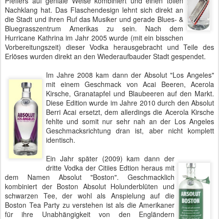
Pfeffers auf geniale Weise kombiniert und einen tollen
Nachklang hat. Das Flaschendesign lehnt sich direkt an
die Stadt und ihren Ruf das Musiker und gerade Blues- &
Bluegrasszentrum Amerikas zu sein. Nach dem
Hurricane Kathrina im Jahr 2005 wurde (mit ein bisschen
Vorbereitungszeit) dieser Vodka herausgebracht und Teile des
Erlöses wurden direkt an den Wiederaufbauder Stadt gespendet.
Im Jahre 2008 kam dann der Absolut "Los Angeles"
mit einem Geschmack von Acai Beeren, Acerola
Kirsche, Granatapfel und Blaubeeren auf den Markt.
Diese Edition wurde im Jahre 2010 durch den Absolut
Berri Acai ersetzt, dem allerdings die Acerola Kirsche
fehlte und somit nur sehr nah an der Los Angeles
Geschmacksrichtung dran ist, aber nicht komplett
identisch.
Ein Jahr später (2009) kam dann der
dritte Vodka der Citiies Edtion heraus mit
dem Namen Absolut "Boston". Geschmacklich
kombiniert der Boston Absolut Holunderblüten und
schwarzen Tee, der wohl als Anspielung auf die
Boston Tea Party zu verstehen ist als die Amerikaner
für ihre Unabhängigkeit von den Engländern